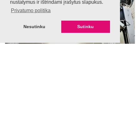
nustatymus ir ištrindami įrašytus slapukus.
Privatumo politika
Nesutinku
Sutinku
Profesionalus darbas
atliekamas profesionalios komandos nuo 1999 metų