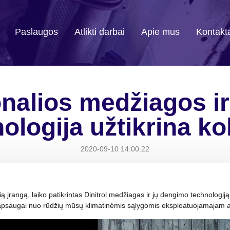
Paslaugos
Atlikti darbai
Apie mus
Kontakt
nalios medžiagos i
ologija užtikrina k
2020-09-10 14:00:22
 įrangą, laiko patikrintas Dinitrol medžiagas ir jų dengimo technologiją
s apsaugai nuo rūdžių mūsų klimatinėmis sąlygomis eksploatuojamajam a