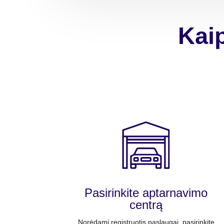
Kaip
Pasirinkite aptarnavimo
centrą
Norėdami registruotis paslaugai, pasirinkite