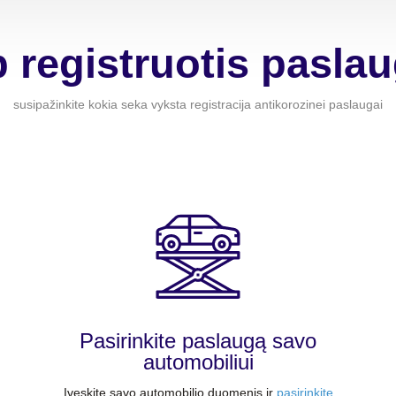
 registruotis pasla
susipažinkite kokia seka vyksta registracija antikorozinei paslaugai
Pasirinkite paslaugą savo
automobiliui
Įveskite savo automobilio duomenis ir
pasirinkite