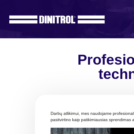
Profesio
techn
Darbų atlikimui, mes naudojame profesionalią
pasitvirtino kaip patikimiausias sprendima