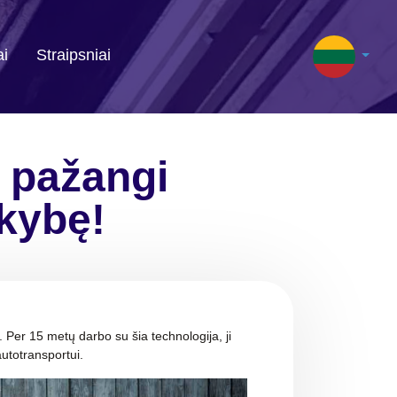
ai
Straipsniai
r pažangi
okybę!
. Per 15 metų darbo su šia technologija, ji
utotransportui.