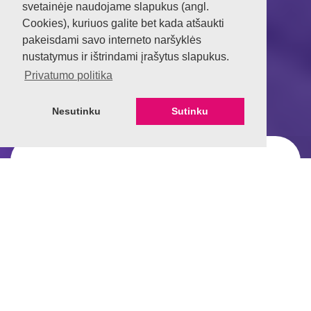
svetainėje naudojame slapukus (angl.
Cookies), kuriuos galite bet kada atšaukti
pakeisdami savo interneto naršyklės
nustatymus ir ištrindami įrašytus slapukus.
Privatumo politika
Nesutinku
Sutinku
Registracija paslaugai
Antikorozinis centras
Pasirinkite centrą